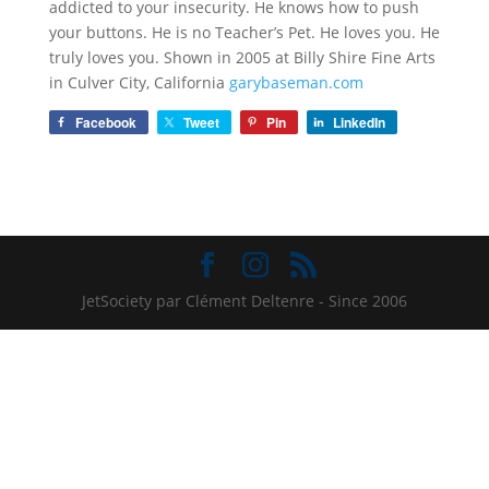
addicted to your insecurity. He knows how to push
your buttons. He is no Teacher’s Pet. He loves you. He
truly loves you. Shown in 2005 at Billy Shire Fine Arts
in Culver City, California
garybaseman.com
Facebook
Tweet
Pin
LinkedIn
JetSociety par Clément Deltenre - Since 2006