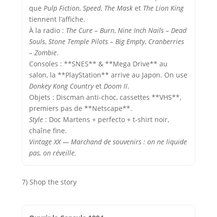
que
Pulp Fiction
,
Speed
,
The Mask
et
The Lion King
tiennent l’affiche.
À la radio :
The Cure – Burn
,
Nine Inch Nails – Dead
Souls
,
Stone Temple Pilots – Big Empty
,
Cranberries
– Zombie
.
Consoles : **SNES** & **Mega Drive** au
salon, la **PlayStation** arrive au Japon. On use
Donkey Kong Country
et
Doom II
.
Objets : Discman anti-choc, cassettes **VHS**,
premiers pas de **Netscape**.
Style
: Doc Martens + perfecto + t-shirt noir,
chaîne fine.
Vintage XX — Marchand de souvenirs : on ne liquide
pas, on réveille.
7) Shop the story