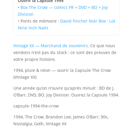
Ouvrir la Capsule 1994
•
Box The Crow — comics FR + DVD + BO + Joy
Division
• Ponts de mémoire :
David Fincher Noir Box
·
Lot
Nine Inch Nails
Vintage XX — Marchand de souvenirs
. Ce que nous
vendons n’est pas du stock : ce sont des preuves de
votre propre histoire.
1994, pluie & néon — ouvrir la Capsule The Crow
(Vintage XX)
Une année qu’on n’ouvre qu’après minuit : BD de J.
O’Barr, DVD, BO, Joy Division. Ouvrez la Capsule 1994.
capsule-1994-the-crow
1994, The Crow, Brandon Lee, James O’Barr, 90s,
Nostalgia, Goth, Vintage XX