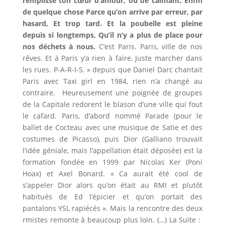
remplisse ton cœur d’amour, ou de calmant. Enfin
de quelque chose Parce qu’on arrive par erreur, par
hasard, Et trop tard. Et la poubelle est pleine
depuis si longtemps, Qu’il n’y a plus de place pour
nos déchets à nous.
C’est Paris. Paris, ville de nos
rêves. Et à Paris y’a rien à faire, Juste marcher dans
les rues. P-A-R-I-S. » depuis que Daniel Darc chantait
Paris avec Taxi girl en 1984, rien n’a changé au
contraire. Heureusement une poignée de groupes
de la Capitale redorent le blason d’une ville qui fout
le cafard. Paris, d’abord nommé Parade (pour le
ballet de Cocteau avec une musique de Satie et des
costumes de Picasso), puis Dior (Galliano trouvait
l’idée géniale, mais l’appellation était déposée) est la
formation fondée en 1999 par Nicolas Ker (Poni
Hoax) et Axel Bonard. « Ca aurait été cool de
s’appeler Dior alors qu’on était au RMI et plutôt
habitués de Ed l’épicier et qu’on portait des
pantalons YSL rapiécés ». Mais la rencontre des deux
rmistes remonte à beaucoup plus loin. (…) La Suite :