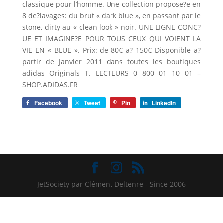
classique pour l’homme. Une collection propose?e en
8 de?lavages: du brut « dark blue », en passant par le
stone, dirty au « clean look » noir. UNE LIGNE CONC?
UE ET IMAGINE?E POUR TOUS CEUX QUI VOIENT LA
VIE EN « BLUE ». Prix: de 80€ a? 150€ Disponible a?
partir de Janvier 2011 dans toutes les boutiques
adidas Originals T. LECTEURS 0 800 01 10 01 –
SHOP.ADIDAS.FR
Facebook
Tweet
Pin
LinkedIn
JetSociety par Clément Deltenre - Since 2006