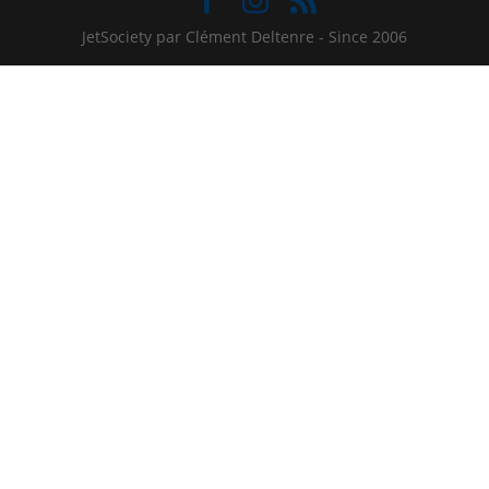
JetSociety par Clément Deltenre - Since 2006