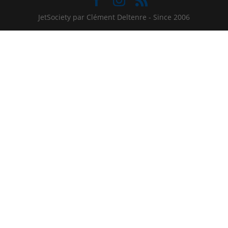
JetSociety par Clément Deltenre - Since 2006