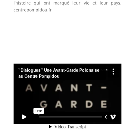
l’histoire qui ont marqué leur vie et leur pays.
centrepompidou.fr