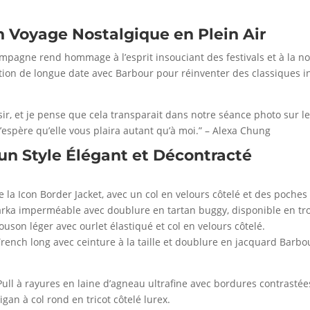
 Un Voyage Nostalgique en Plein Air
mpagne rend hommage à l’esprit insouciant des festivals et à la no
ation de longue date avec Barbour pour réinventer des classiques 
aisir, et je pense que cela transparait dans notre séance photo sur
’espère qu’elle vous plaira autant qu’à moi.” – Alexa Chung
un Style Élégant et Décontracté
e la Icon Border Jacket, avec un col en velours côtelé et des poches
arka imperméable avec doublure en tartan buggy, disponible en troi
uson léger avec ourlet élastiqué et col en velours côtelé.
Trench long avec ceinture à la taille et doublure en jacquard Barbo
 Pull à rayures en laine d’agneau ultrafine avec bordures contrastée
gan à col rond en tricot côtelé lurex.