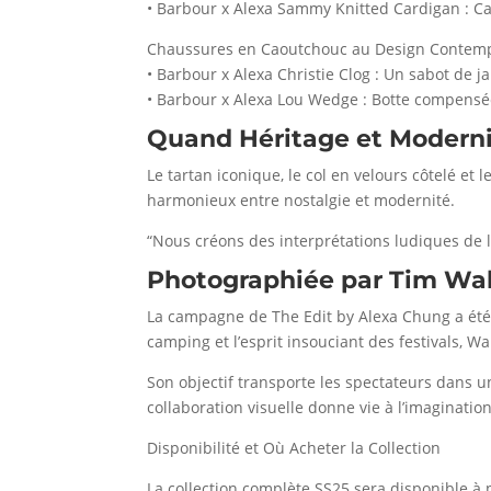
• Barbour x Alexa Sammy Knitted Cardigan : Ca
Chaussures en Caoutchouc au Design Contem
• Barbour x Alexa Christie Clog : Un sabot de j
• Barbour x Alexa Lou Wedge : Botte compensé
Quand Héritage et Moderni
Le tartan iconique, le col en velours côtelé e
harmonieux entre nostalgie et modernité.
“Nous créons des interprétations ludiques de l
Photographiée par Tim Walk
La campagne de The Edit by Alexa Chung a été 
camping et l’esprit insouciant des festivals, 
Son objectif transporte les spectateurs dans 
collaboration visuelle donne vie à l’imaginati
Disponibilité et Où Acheter la Collection
La collection complète SS25 sera disponible à p