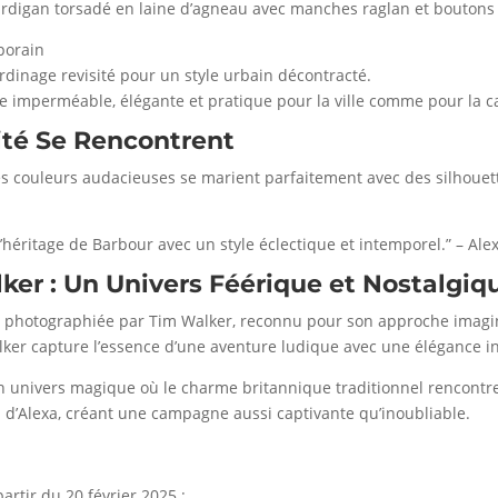
rdigan torsadé en laine d’agneau avec manches raglan et boutons 
porain
ardinage revisité pour un style urbain décontracté.
e imperméable, élégante et pratique pour la ville comme pour la 
té Se Rencontrent
t les couleurs audacieuses se marient parfaitement avec des silhoue
’héritage de Barbour avec un style éclectique et intemporel.” – Al
er : Un Univers Féérique et Nostalgiq
photographiée par Tim Walker, reconnu pour son approche imaginat
Walker capture l’essence d’une aventure ludique avec une élégance i
un univers magique où le charme britannique traditionnel rencontre
on d’Alexa, créant une campagne aussi captivante qu’inoubliable.
artir du 20 février 2025 :