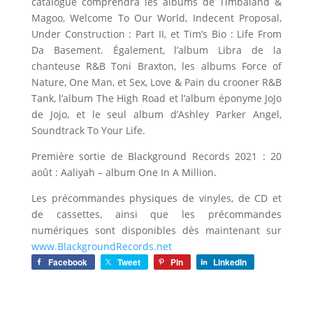
catalogue comprendra les albums de Timbaland &
Magoo, Welcome To Our World, Indecent Proposal,
Under Construction : Part II, et Tim’s Bio : Life From
Da Basement. Également, l’album Libra de la
chanteuse R&B Toni Braxton, les albums Force of
Nature, One Man, et Sex, Love & Pain du crooner R&B
Tank, l’album The High Road et l’album éponyme JoJo
de Jojo, et le seul album d’Ashley Parker Angel,
Soundtrack To Your Life.
Première sortie de Blackground Records 2021 : 20
août : Aaliyah – album One In A Million.
Les précommandes physiques de vinyles, de CD et
de cassettes, ainsi que les précommandes
numériques sont disponibles dès maintenant sur
www.BlackgroundRecords.net
Facebook
Tweet
Pin
LinkedIn