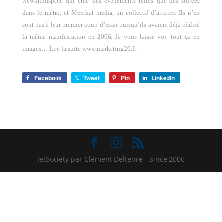
Newmindspace qui crée des évènements telles que des soirées
dans le métro, et Meerkat media, un collectif d’artistes. Ils n’en
sont pas à leur premier coup d’essai puisqu’ils avaient déjà réalisé
la même manifestation en 2006. Je vous laisse voir tout ça en
images… Lire la suite www.marketing20.fr
Facebook
Tweet
Pin
LinkedIn
JetSociety par Clément Deltenre - Since 2006