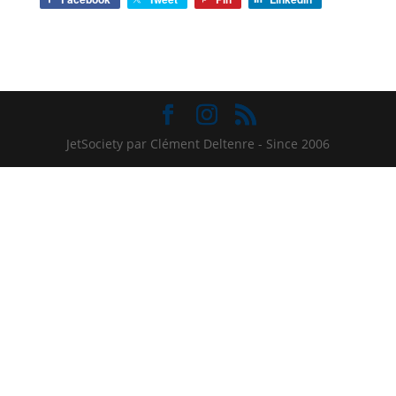
JetSociety par Clément Deltenre - Since 2006