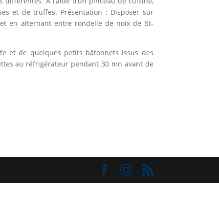
s différentes. A l’aide d’un pinceau de cuisine,
es et de truffes. Présentation : Disposer sur
et en alternant entre rondelle de noix de St-
e et de quelques petits bâtonnets issus des
iettes au réfrigérateur pendant 30 mn avant de