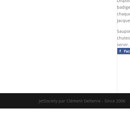
Dispos
badige
chaque
Jacque
Saupou
chutes
servir.
Fa
JetSociety par Clément Deltenre - Since 2006