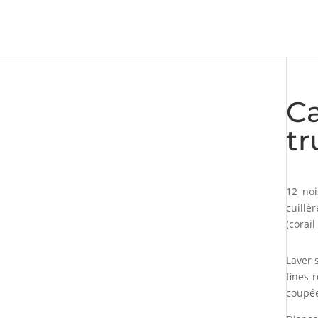
Ca
tr
12 no
cuillè
(corai
Laver 
fines 
coupée