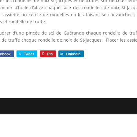
er les rondelles de noix St-Jacques et de truffes sur deux assiette
onner d’huile d’olive chaque face des rondelles de noix St-Jacqu
 assiette un cercle de rondelles en les faisant se chevaucher ; 
s et rondelle de truffe.
drer d’une pincée de sel de Guérande chaque rondelle de truff
 de truffe chaque rondelle de noix de St-Jacques. Placer les ass
cebook
Tweet
Pin
LinkedIn