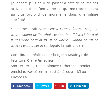
j’ai encore plus peur de passer à côté de toutes ces
activités qui me font vibrer, et qui me transcendent
au plus profond de moi-même dans une infinie
sincérité.
* Comme dirait Nas:
I know I can (I know I can) Be
what I wanna be (be what I wanna be) If I work hard at
it (If I work hard at it) I’ll be where I wanna be (I’ll be
where I wanna be)
et ce depuis la nuit des temps !
Contribution réalisée par la « John Keating » de
l’écriture:
Claire Amadieu
Son 1er livre: Jeune diplomée recherche premier
emploi (désespérément) est à découvrir ICI ou
Encore Là
Facebook
Tweet
Pin
LinkedIn