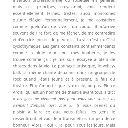
insertion professionnelle ou sociétale en général,
mais ces principes, croyez-moi, vous rendent
essentiellement ternes, tristes, aussi monotones
qu’une élégie! Personnellement, je me considère
comme quelqu’un de vive : du coup, il m’arrive
souvent de rire fort, de me fâcher, de me contredire
et d’en rire encore, de pleurer… La vie, c’est ça. C’est
cyclothymique. Les gens constants sont emmerdants
comme la pluie. Alors, oui, mes bonheurs, je les
trouve comme ça : je me suis essayée à plein de
choses dans la vie. Le patinage artistique, le volley-
ball, j’ai même chanté deux ans dans un groupe de
rock quand j’étais jeune et à présent, je fais du
théâtre. Et qu’importe que j’y excelle, ou pas. Pierre
Arditi, qui est un homme de théâtre avant tout, a dit :
«
les gens ne viennent pas pour vous voir vous ; ils
viennent s’amuser avec vous
». Si vous prenez du
plaisir à faire ce que vous faîtes, les gens le
ressentiront, et vous leur transmettrez un peu de ce
bonheur. Alors, « oui », j’ai peur. Tous les jours. Mais