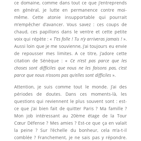
ce domaine, comme dans tout ce que j’entreprends
en général, je lutte en permanence contre moi-
même. Cette atonie insupportable qui pourrait
m’empêcher d’avancer. Vous savez : ces coups de
chaud, ces papillons dans le ventre et cette petite
voix qui répète : «
T’es folle ! Tu n’y arriveras jamais !
».
Aussi loin que je me souvienne, j’ai toujours eu envie
de repousser mes limites. A ce titre, j’adore cette
citation de Sénèque : «
Ce n’est pas parce que les
choses sont difficiles que nous ne les faisons pas, c’est
parce que nous n’osons pas qu’elles sont difficiles
».
Attention, je suis comme tout le monde. J’ai des
périodes de doutes. Dans ces moments-là, les
questions qui reviennent le plus souvent sont : est-
ce que j’ai bien fait de quitter Paris ? Ma famille ?
Mon job intéressant au 20ème étage de la Tour
Cœur Défense ? Mes amies ? Est-ce que ça en valait
la peine ? Sur l’échelle du bonheur, cela m’a-t-il
comblée ? Franchement, je ne sais pas y répondre.