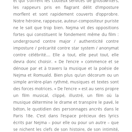
et qui s’offrent les coûteux services de ghostwriters,
les rappeurs pris en flagrant délit d’imposture
morflent et sont rapidement couverts d’opprobre.
Notre héroïne, rappeuse, auteur-compositeur puriste
ne le sait que trop bien. Nejma vit des oppositions
fortes qui constituent le fondement même du film :
underground contre major / authenticité contre
imposture / précarité contre star system / anonymat
contre célébrité…. Elle a tout, elle peut tout, elle
devra donc choisir. « De l’encre » commence et se
dénoue par et à travers la musique et la poésie de
Nejma et Romuald. Bien plus qu’un décorum ou un
simple arrière-plan rythmé, musiques et textes sont
des forces motrices. « De l’encre » est au sens propre
un film musical, clippé, illustré, un film où la
musique détermine le drame et transpire le pavé, le
béton, le quotidien des personnages ancrés dans le
Paris 18e. C’est dans l’espace précieux des lyrics
écrits par Nejma – pour elle ou pour un autre – que
se nichent les clefs de son histoire, de son intimité,