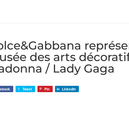
lce&Gabbana représent
sée des arts décoratif
adonna / Lady Gaga
cebook
Tweet
Pin
LinkedIn