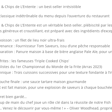
 & Chips de L’Entente : un best-seller irrésistible
classique indétrônable du menu depuis l’ouverture du restaurant
h & Chips de L’Entente est un véritable best-seller, plébiscité par l
ois généreux et croustillant, est préparé avec des ingrédients d’exce
oisson : un filet de lieu noir ultra-frais
venance : Fournisseur Tom Saveurs, issu d’une pêche responsable
paration : Panure maison à base de bière anglaise Pale Ale, pour u
 frites : les fameuses ‘Triple Cooked Chips’
alistes du 1er Championnat du Monde de la Frite (Arras 2023)
hnique : Trois cuissons successives pour une texture fondante à l’int
touche finale : une sauce tartare maison gourmande
t est fait maison, pour une explosion de saveurs à chaque bouché
ret bien gardé…
oup de main du chef joue un rôle clé dans la réussite de notre Fish
… Venez le découvrir par vous-même ! » – Oliver Woodhead, proprié