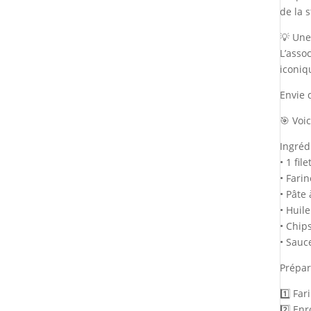
de la 
💡 Une
L’asso
iconiq
Envie 
🎯 Voi
Ingréd
• 1 fil
• Farin
• Pâte
• Huile
• Chip
• Sauc
Prépar
1️⃣ Fa
2️⃣ En