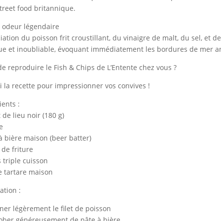
street food britannique.
 odeur légendaire
ciation du poisson frit croustillant, du vinaigre de malt, du sel, et
ue et inoubliable, évoquant immédiatement les bordures de mer an
de reproduire le Fish & Chips de L’Entente chez vous ?
ci la recette pour impressionner vos convives !
ients :
et de lieu noir (180 g)
e
 à bière maison (beer batter)
 de friture
s triple cuisson
e tartare maison
ation :
riner légèrement le filet de poisson
rober généreusement de pâte à bière