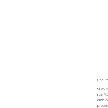
Une im
Si vou
rue Mo
emblém
propos