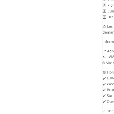
3️⃣ Pl
4️⃣ Cu
5️⃣ Dr
📩 Les
deman
Inform
📍 Adr
📞 Tél
🌐 Site
📆 Hor
✔️ Lun
✔️ Wee
✔️ Bru
✔️ Sun
✔️ Ouv
✅ Une 