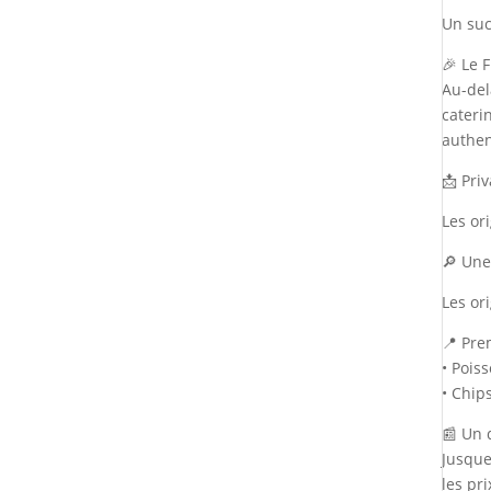
Un suc
🎉 Le 
Au-del
cateri
authen
📩 Pri
Les or
🔎 Une
Les or
📍 Pre
• Poiss
• Chip
📰 Un d
Jusque
les pr