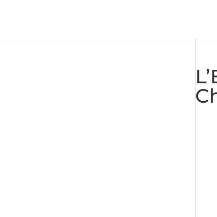
L’
Ch