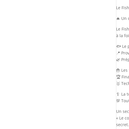
Le Fish
🔥 Un 
Le Fis
à la f
🐟 Le p
📍 Pro
🌿 Pré
🍟 Les
🏆 Fin
🥇 Tec
🥄 La 
💯 Tou
Un sec
« Le c
secret