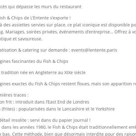
cès qui dépasse les murs du restaurant
Fish & Chips de L’Entente s’exporte !
à des assiettes servies sur place, ce plat iconique est disponible 
ng. Mariages, soirées privées, événements d’entreprise… Offrez à v
tique et savoureuse.
vatisation & catering sur demande : events@lentente.paris
igines fascinantes du Fish & Chips
 tradition née en Angleterre au XIXe siècle
igines exactes du Fish & Chips restent floues, mais son apparition 
mières traces :
on frit : introduit dans l’East End de Londres
s (frites) : popularisées dans le Lancashire et le Yorkshire
étail insolite : servi dans du papier journal !
 dans les années 1980, le Fish & Chips était traditionnellement e
ix bas. Cette méthode, bien que désormais interdite pour des rais