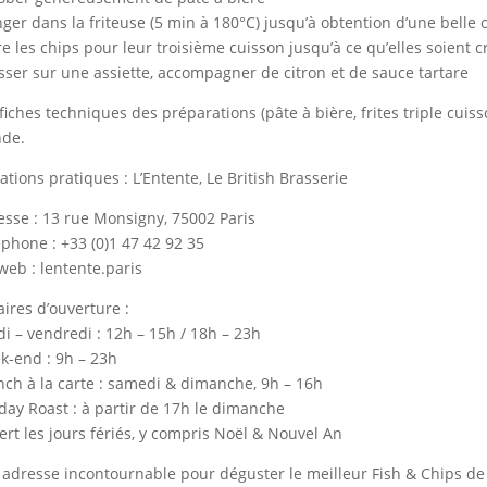
onger dans la friteuse (5 min à 180°C) jusqu’à obtention d’une belle
ire les chips pour leur troisième cuisson jusqu’à ce qu’elles soient c
esser sur une assiette, accompagner de citron et de sauce tartare
 fiches techniques des préparations (pâte à bière, frites triple cuis
de.
ations pratiques : L’Entente, Le British Brasserie
esse : 13 rue Monsigny, 75002 Paris
éphone : +33 (0)1 47 42 92 35
 web : lentente.paris
aires d’ouverture :
di – vendredi : 12h – 15h / 18h – 23h
k-end : 9h – 23h
nch à la carte : samedi & dimanche, 9h – 16h
day Roast : à partir de 17h le dimanche
ert les jours fériés, y compris Noël & Nouvel An
adresse incontournable pour déguster le meilleur Fish & Chips de