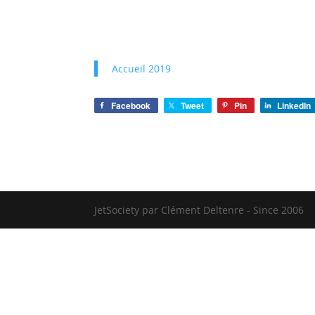
Accueil 2019
Facebook
Tweet
Pin
LinkedIn
JetSociety par Clément Deltenre - Since 2006