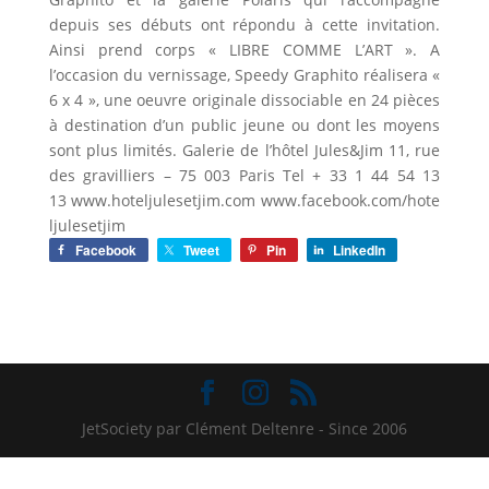
depuis ses débuts ont répondu à cette invitation.
Ainsi prend corps « LIBRE COMME L’ART ». A
l’occasion du vernissage, Speedy Graphito réalisera «
6 x 4 », une oeuvre originale dissociable en 24 pièces
à destination d’un public jeune ou dont les moyens
sont plus limités. Galerie de l’hôtel Jules&Jim 11, rue
des gravilliers – 75 003 Paris Tel + 33 1 44 54 13
13 www.hoteljulesetjim.com www.facebook.com/hote
ljulesetjim
Facebook
Tweet
Pin
LinkedIn
JetSociety par Clément Deltenre - Since 2006