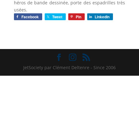
héros de bande dessinée, porte des espadrilles très
usées.
Facebook
Tweet
Pin
LinkedIn
JetSociety par Clément Deltenre - Since 2006