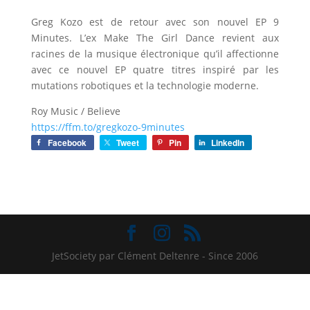
Greg Kozo est de retour avec son nouvel EP 9
Minutes. L’ex Make The Girl Dance revient aux
racines de la musique électronique qu’il affectionne
avec ce nouvel EP quatre titres inspiré par les
mutations robotiques et la technologie moderne.
Roy Music / Believe
https://ffm.to/gregkozo-9minutes
Facebook
Tweet
Pin
LinkedIn
JetSociety par Clément Deltenre - Since 2006