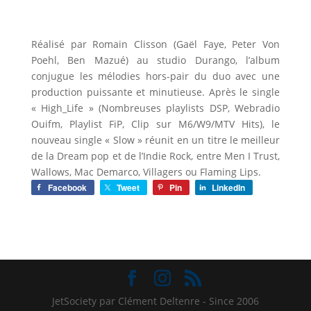
Réalisé par Romain Clisson (Gaël Faye, Peter Von
Poehl, Ben Mazué) au studio Durango, l’album
conjugue les mélodies hors-pair du duo avec une
production puissante et minutieuse. Après le single
« High_Life » (Nombreuses playlists DSP, Webradio
Ouifm, Playlist FiP, Clip sur M6/W9/MTV Hits), le
nouveau single « Slow » réunit en un titre le meilleur
de la Dream pop et de l’Indie Rock, entre Men I Trust,
Wallows, Mac Demarco, Villagers ou Flaming Lips.
Facebook
Tweet
Pin
LinkedIn
JetSociety par Clément Deltenre - Since 2006