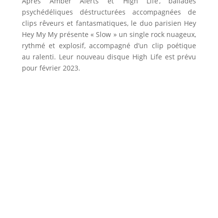
Après ‘Amber Alerts’ et ‘High Life’, ballades
psychédéliques déstructurées accompagnées de
clips rêveurs et fantasmatiques, le duo parisien Hey
Hey My My présente « Slow » un single rock nuageux,
rythmé et explosif, accompagné d’un clip poétique
au ralenti. Leur nouveau disque High Life est prévu
pour février 2023.