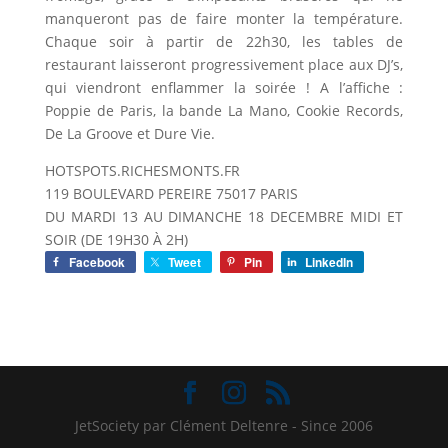
manqueront pas de faire monter la température.
Chaque soir à partir de 22h30, les tables de
restaurant laisseront progressivement place aux DJ’s,
qui viendront enflammer la soirée ! A l’affiche :
Poppie de Paris, la bande La Mano, Cookie Records,
De La Groove et Dure Vie.
HOTSPOTS.RICHESMONTS.FR
119 BOULEVARD PEREIRE 75017 PARIS
DU MARDI 13 AU DIMANCHE 18 DECEMBRE MIDI ET
SOIR (DE 19H30 À 2H)
Facebook
Tweet
Pin
LinkedIn
JetSociety par Clément Deltenre - Since 2006