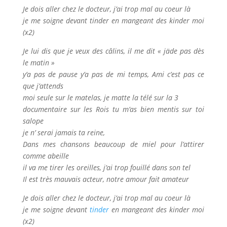
Je dois aller chez le docteur, j’ai trop mal au coeur là
je me soigne devant tinder en mangeant des kinder moi
(x2)
Je lui dis que je veux des câlins, il me dit « jäde pas dès
le matin »
y’a pas de pause y’a pas de mi temps, Ami c’est pas ce
que j’attends
moi seule sur le matelas, je matte la télé sur la 3
documentaire sur les Rois tu m’as bien mentis sur toi
salope
je n’ serai jamais ta reine,
Dans mes chansons beaucoup de miel pour l’attirer
comme abeille
il va me tirer les oreilles, j’ai trop fouillé dans son tel
Il est très mauvais acteur, notre amour fait amateur
Je dois aller chez le docteur, j’ai trop mal au coeur là
je me soigne devant
tinder
en mangeant des kinder moi
(x2)