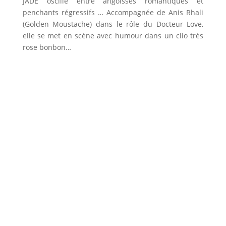
JÄDE oscille entre angoisses romantiques et
penchants régressifs … Accompagnée de Anis Rhali
(Golden Moustache) dans le rôle du Docteur Love,
elle se met en scène avec humour dans un clio très
rose bonbon…