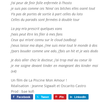
J’ai peur de finir folle enfermée à l’hosto
je suis pas comme ces ‘Nina’ ces bitches elles osent tout
Y’a pas de portes de sortie à part celles du loto
Celles du paradis sont fermées à double tour
La psy m’a prescrit quelques xans
J’vais peut être les filer à mes fans
Ceux qui m’ont connu sur le cloud (sadboy)
j’vous laisse ma dope, j’me suis mise tout le monde à dos
J’pars bouder comme une ado, j’fais un hit et je vais dodo
Je dois aller chez le docteur, j’ai trop mal au coeur là
je me soigne devant tinder en mangeant des kinder moi
(x4)
Un film de La Piscine Mon Amour !
Réalisation : Jeanne Sigwalt et Oscarito Castro
Prod : bae kofi
Facebook
Tweet
Pin
LinkedIn