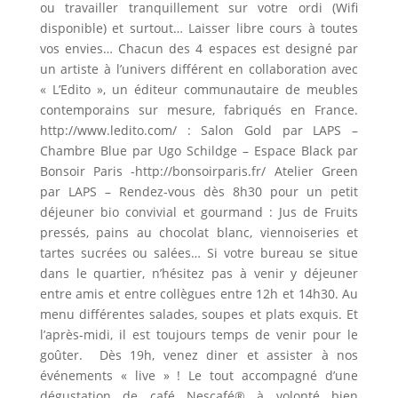
ou travailler tranquillement sur votre ordi (Wifi
disponible) et surtout… Laisser libre cours à toutes
vos envies… Chacun des 4 espaces est designé par
un artiste à l’univers différent en collaboration avec
« L’Edito », un éditeur communautaire de meubles
contemporains sur mesure, fabriqués en France.
http://www.ledito.com/ : Salon Gold par LAPS –
Chambre Blue par Ugo Schildge – Espace Black par
Bonsoir Paris -http://bonsoirparis.fr/ Atelier Green
par LAPS – Rendez-vous dès 8h30 pour un petit
déjeuner bio convivial et gourmand : Jus de Fruits
pressés, pains au chocolat blanc, viennoiseries et
tartes sucrées ou salées… Si votre bureau se situe
dans le quartier, n’hésitez pas à venir y déjeuner
entre amis et entre collègues entre 12h et 14h30. Au
menu différentes salades, soupes et plats exquis. Et
l’après-midi, il est toujours temps de venir pour le
goûter. Dès 19h, venez diner et assister à nos
événements « live » ! Le tout accompagné d’une
dégustation de café Nescafé® à volonté bien