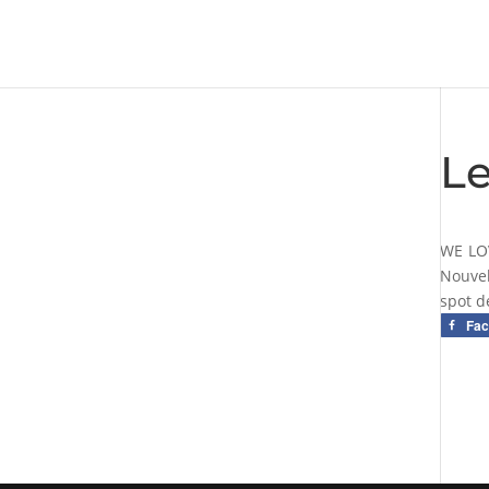
L
WE LOV
Nouvel
spot d
Fa