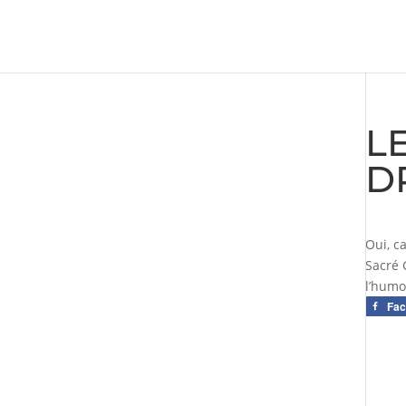
L
D
Oui, c
Sacré 
l’humo
Fa