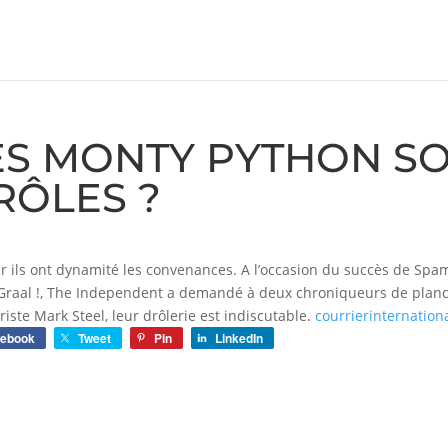
ES MONTY PYTHON SO
RÔLES ?
ar ils ont dynamité les convenances. A l’occasion du succès de Spa
Graal !, The Independent a demandé à deux chroniqueurs de planc
riste Mark Steel, leur drôlerie est indiscutable.
courrierinternation
cebook
Tweet
Pin
LinkedIn