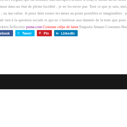
amour dans un état de pleine lucidité ; je ne les envie pas. Tout ce que je suis, moi,
; ou ma valise. Je peux faire toutes les mises au point possibles et imaginables : 
ît rien à la question sociale et qui ne s’intéresse aux damnés de la terre que pour
ckées JetSociety
puma.com
Costume crêpe de laine
Emporio Armani Costumes H
cebook
Tweet
Pin
LinkedIn