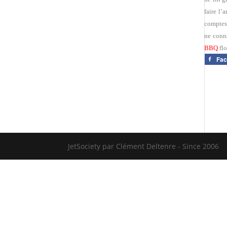
faire l’
comptes 
ne conna
BBQ
flo
Fa
JetSociety par Clément Deltenre - Since 2006