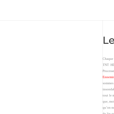
Le
Chaque 
TNT HD
Process
Ennemis
sommes 
insondab
tout le 
que, moi
qu’on ne
de lin g