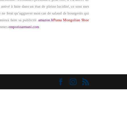
 arrivé à faire dans un état de pleine lucidité, ce sont mes
je ne ferai qu’aggraver mon cas de salaud de bourgeois qui
 mieux faire sa publicité.
amazon.fr
Puma Mongolian Shoe
ommes
emporioarmani.com