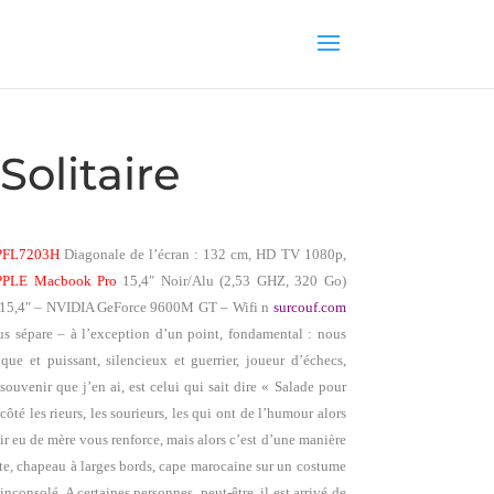
Solitaire
2PFL7203H
Diagonale de l’écran :
132 cm
, HD TV 1080p,
PPLE Macbook Pro
15,4″ Noir/Alu (2,53 GHZ, 320 Go)
n 15,4″ – NVIDIA GeForce 9600M GT – Wifi n
surcouf.com
s sépare – à l’exception d’un point, fondamental : nous
e et puissant, silencieux et guerrier, joueur d’échecs,
 souvenir que j’en ai, est celui qui sait dire « Salade pour
té les rieurs, les sourieurs, les qui ont de l’humour alors
oir eu de mère vous renforce, mais alors c’est d’une manière
tte, chapeau à larges bords, cape marocaine sur un costume
 inconsolé. A certaines personnes, peut-être, il est arrivé de