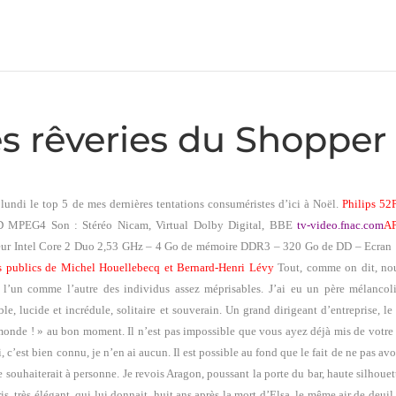
s rêveries du Shopper 
lundi le top 5 de mes dernières tentations consuméristes d’ici à Noël.
Philips 5
 MPEG4 Son : Stéréo Nicam, Virtual Dolby Digital, BBE
tv-video.fnac.com
A
eur Intel Core 2 Duo 2,53 GHz – 4 Go de mémoire DDR3 – 320 Go de DD – Ecra
 publics de Michel Houellebecq et Bernard-Henri Lévy
Tout, comme on dit, nou
l’un comme l’autre des individus assez méprisables. J’ai eu un père mélancoliqu
le, lucide et incrédule, solitaire et souverain. Un grand dirigeant d’entreprise, le
monde ! » au bon moment. Il n’est pas impossible que vous ayez déjà mis de votre cô
, c’est bien connu, je n’en ai aucun. Il est possible au fond que le fait de ne pas av
 souhaiterait à personne. Je revois Aragon, poussant la porte du bar, haute silhoue
ris, très élégant, qui lui donnait, huit ans après la mort d’Elsa, le même air de deuil