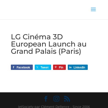
LG Cinéma 3D
European Launch au
Grand Palais (Paris)
Facebook
Tweet
Pin
LinkedIn
JetSociety par Clément Deltenre - Since 2006