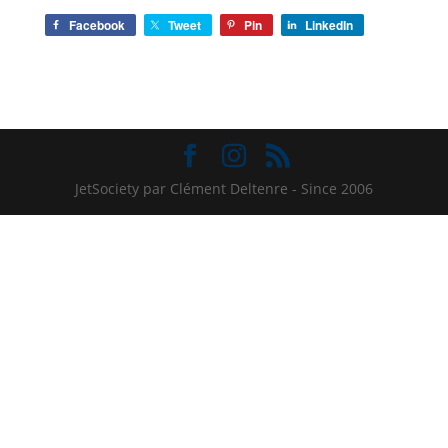
Facebook
Tweet
Pin
LinkedIn
JetSociety par Clément Deltenre - Since 2006