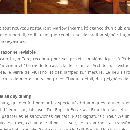
 le tout nouveau restaurant Marlow incarne l’élégance d’un club an
ince Albert II, ce lieu unique réunit une décoration signée Hug
e monégasque.
-saxonne revisitée
xicain Hugo Toro, reconnu pour ses projets emblématiques à Pari
intérieur et 100 m² de terrasse, le décor mêle : Architecture victor
se, le verre de Murano, et des lampes sur mesure. Le lieu s’ar
x fruits de mer et un salon privé. Chaque détail, des poignées de
e all day dining
ining, qui met à l’honneur les spécialités britanniques tout en s’ad
t-déjeuner anglais avec Full English Breakfast. Brunch à l’assiette
 pâtisseries et sandwiches délicats. Plats signature : Bœuf Welli
ts de mer, caviar et Stilton. Le soir, le restaurant se transf
 Martini, le Hanky Panky ou encore le Milk Punch. Une fine sélect