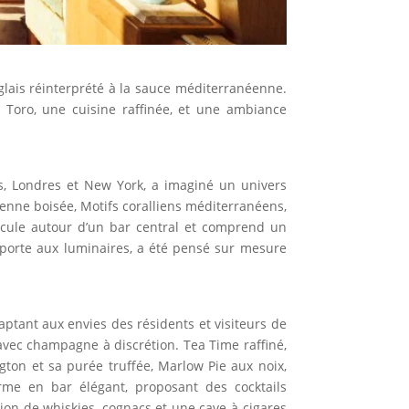
glais réinterprété à la sauce méditerranéenne.
o Toro, une cuisine raffinée, et une ambiance
s, Londres et New York, a imaginé un univers
ienne boisée, Motifs coralliens méditerranéens,
ticule autour d’un bar central et comprend un
 porte aux luminaires, a été pensé sur mesure
aptant aux envies des résidents et visiteurs de
 avec champagne à discrétion. Tea Time raffiné,
ngton et sa purée truffée, Marlow Pie aux noix,
orme en bar élégant, proposant des cocktails
ion de whiskies, cognacs et une cave à cigares