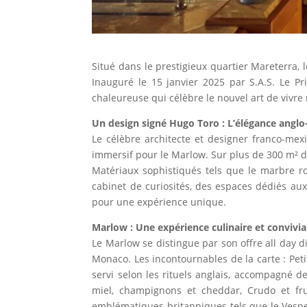
Situé dans le prestigieux quartier Mareterra,
Inauguré le 15 janvier 2025 par S.A.S. Le Pr
chaleureuse qui célèbre le nouvel art de vivr
Un design signé Hugo Toro : L’élégance anglo
Le célèbre architecte et designer franco-me
immersif pour le Marlow. Sur plus de 300 m² d’
Matériaux sophistiqués tels que le marbre ro
cabinet de curiosités, des espaces dédiés au
pour une expérience unique.
Marlow : Une expérience culinaire et convivial
Le Marlow se distingue par son offre all day d
Monaco. Les incontournables de la carte : Peti
servi selon les rituels anglais, accompagné de
miel, champignons et cheddar, Crudo et frui
emblématiques britanniques tels que le Vesper