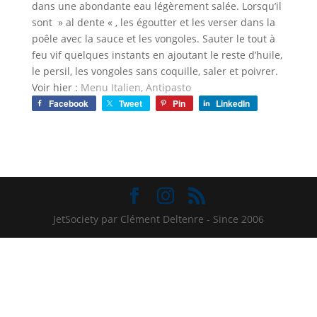
dans une abondante eau légèrement salée. Lorsqu’il
sont » al dente « , les égoutter et les verser dans la
poêle avec la sauce et les vongoles. Sauter le tout à
feu vif quelques instants en ajoutant le reste d’huile,
le persil, les vongoles sans coquille, saler et poivrer.
Voir hier :
Menu Italien, Antipasto
Facebook
Tweet
Pin
LinkedIn
JetSociety par Clément Deltenre - Since 2006