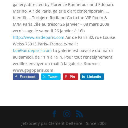
gallery, directed by Florence Bonnefous and Edouard
Merino. Air de Paris, galerie d’art contemporain, …
bientôt…. Torbjørn Rødland Go to the VIP Room &
M/M Paris L’île au trésor 26 janvier – 08 mars 2008
vernissage le samedi 26 janvier à 16h
http://www.airdeparis.com
Air de Paris 32, rue Louise
Weiss 75013 Paris- France e-mail :
fan@airdeparis.com
La galerie est ouverte du mardi
au samedi, de 11 h à 19 h. Pour tout renseignement
veuillez envoyer un mail à la galerie.
Source :
www.gogoparis.com
Facebook
Tweet
Pin
LinkedIn
JetSociety par Clément Deltenre - Since 2006