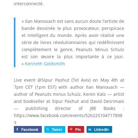
interconnecté.
« Ilan Manouach est sans aucun doute l’artiste de
bande dessinée le plus provocateur, perspicace
et intelligent du monde. Après avoir réalisé une
série de livres révolutionnaires qui redéfinissent
complètement le genre, Peanuts Minus Schulz
est son œuvre la plus importante à ce jour.
»
Kenneth Goldsmith
Live event @Sipur Pashut (Tel Aviv) on May 4th at
7pm CET (1pm EST) with author Ilan Manouach —
author of Peanuts minus Schulz, Keren Katz — artist
and bookseller at Sipur Pashut and David Desrimais
— publishing director of JBE Books :
https://www.facebook.com/events/526225104717898
3
Facebook
Tweet
Pin
LinkedIn