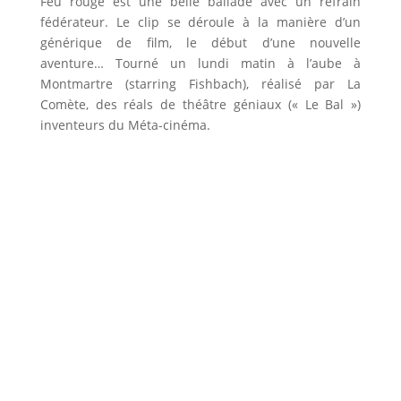
Feu rouge est une belle ballade avec un refrain
fédérateur. Le clip se déroule à la manière d’un
générique de film, le début d’une nouvelle
aventure… Tourné un lundi matin à l’aube à
Montmartre (starring Fishbach), réalisé par La
Comète, des réals de théâtre géniaux (« Le Bal »)
inventeurs du Méta-cinéma.