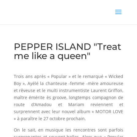
PEPPER ISLAND "Treat
me like a queen"
Trois ans après « Popular » et le remarqué « Wicked
Boy », Ayélé la chanteuse -femme -mère amoureuse
et rêveuse et le multi instrumentiste Laurent Griffon,
maître émérite ès groove, longtemps compagnon de
route d’Amadou et Mariam reviennent et
surprennent avec leur nouvel album « MOTOR LOVE
» à paraître le 27 octobre prochain.
On le sait, en musique les rencontres sont parfois
surprenantes et souvent belles. Alors que « Popular