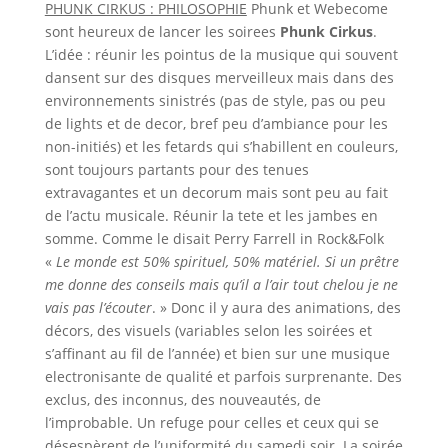
PHUNK CIRKUS : PHILOSOPHIE
Phunk et Webecome
sont heureux de lancer les soirees
Phunk Cirkus
.
L’idée : réunir les pointus de la musique qui souvent
dansent sur des disques merveilleux mais dans des
environnements sinistrés (pas de style, pas ou peu
de lights et de decor, bref peu d’ambiance pour les
non-initiés) et les fetards qui s’habillent en couleurs,
sont toujours partants pour des tenues
extravagantes et un decorum mais sont peu au fait
de l’actu musicale. Réunir la tete et les jambes en
somme. Comme le disait Perry Farrell in Rock&Folk
«
Le monde est 50% spirituel, 50% matériel. Si un prêtre
me donne des conseils mais qu’il a l’air tout chelou je ne
vais pas l’écouter
. » Donc il y aura des animations, des
décors, des visuels (variables selon les soirées et
s’affinant au fil de l’année) et bien sur une musique
electronisante de qualité et parfois surprenante. Des
exclus, des inconnus, des nouveautés, de
l’improbable. Un refuge pour celles et ceux qui se
désespèrent de l’uniformité du samedi soir. La soirée