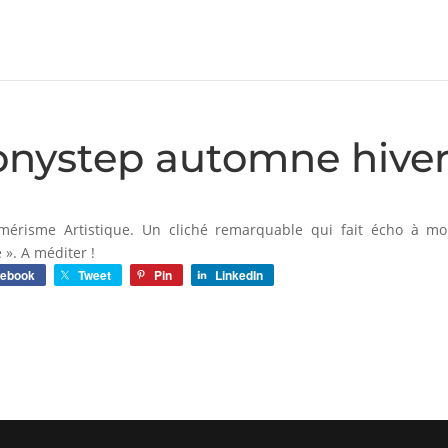
nystep automne hiver 
mérisme Artistique. Un cliché remarquable qui fait écho à mon
». A méditer !
cebook
Tweet
Pin
LinkedIn