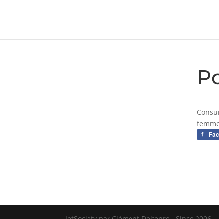
Po
Consu
femme 
Fa
JetSociety par Clément Deltenre - Since 2006