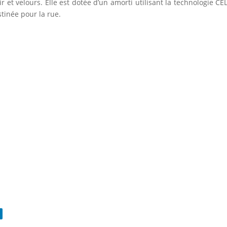
r et velours. Elle est dotée d’un amorti utilisant la technologie C
stinée pour la rue.