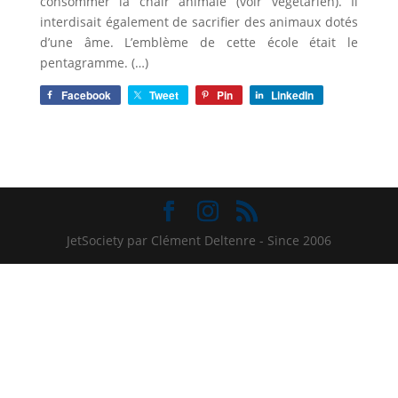
consommer la chair animale (voir végétarien). Il
interdisait également de sacrifier des animaux dotés
d’une âme. L’emblème de cette école était le
pentagramme. (…)
Facebook
Tweet
Pin
LinkedIn
JetSociety par Clément Deltenre - Since 2006