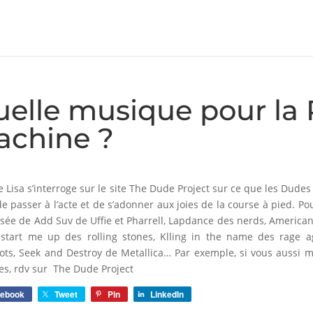
elle musique pour la
achine ?
le Lisa s’interroge sur le site The Dude Project sur ce que les Dudes
de passer à l’acte et de s’adonner aux joies de la course à pied. Po
ée de Add Suv de Uffie et Pharrell, Lapdance des nerds, America
 start me up des rolling stones, Klling in the name des rage a
ots, Seek and Destroy de Metallica… Par exemple, si vous aussi m
tes, rdv sur The Dude Project
cebook
Tweet
Pin
LinkedIn