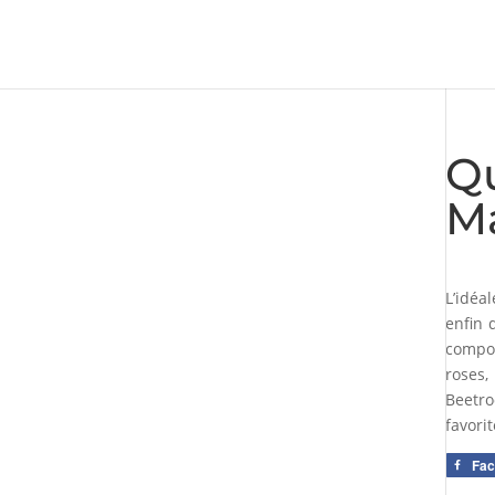
Qu
M
L’idéa
enfin 
compos
roses,
Beetro
favori
Fa