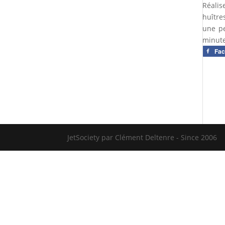
Réalis
huître
une pe
minute
Fa
JetSociety par Clément Deltenre - Since 2006