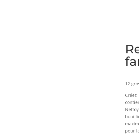
Re
f
12 gro
Créez 
contie
Nettoy
bouill
maximu
pour l