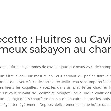
cette : Huitres au Cav
ameux sabayon au ch
sses huîtres 50 grammes de caviar 7 jaunes d’oeufs 25 cl de champ
un filtre à eau sur mesure en vous servant du papier filtre à ca
nnent dans votre filtre de sorte à recueillir l’eau sans impureté da
ez biens les coquilles. Placez-les dans un plat. Faîtes chauffer 
ir. En vous servant de l’écumoire, plongez une à une la chair d
m: il s’agit de les chauffer mais pas de les cuire ! Sortez les, puis
es égoutter légérement. Déposez délicatement chaque huître dans 