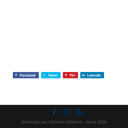
Facebook
Tweet
Pin
LinkedIn
JetSociety par Clément Deltenre - Since 2006