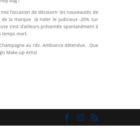
andy bag !
ur moi l’occasion de découvrir les nouveautés de
 de la marque (à noter le judicieux -20% sur
use s’est d’ailleurs présentée spontanément à
ns temps mort.
 Dj. Champagne au rdv. Ambiance détendue. Que
gn Make-up Artist