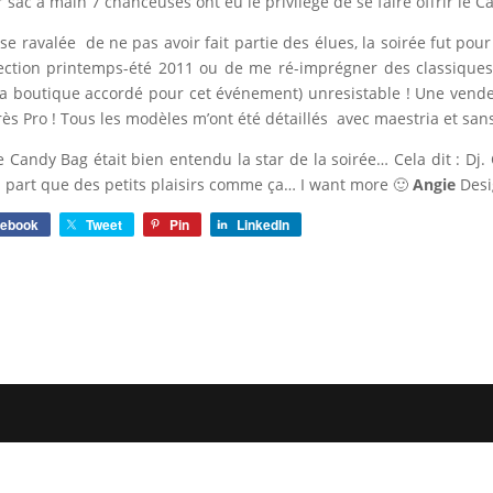
r sac à main 7 chanceuses ont eu le privilège de se faire offrir le C
sse ravalée de ne pas avoir fait partie des élues, la soirée fut po
lection printemps-été 2011 ou de me ré-imprégner des classiques
la boutique accordé pour cet événement) unresistable ! Une vende
rès Pro ! Tous les modèles m’ont été détaillés avec maestria et sa
e Candy Bag était bien entendu la star de la soirée… Cela dit :
à part que des petits plaisirs comme ça… I want more 🙂
Angie
Desi
cebook
Tweet
Pin
LinkedIn