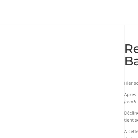
Re
Ba
Hier so
Après 
french
Déclin
tient 
A cett