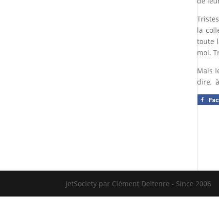
de leu
Triste
la col
toute 
moi. T
Mais l
dire, 
Fa
JetSociety par Clément Deltenre - Since 2006