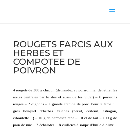
ROUGETS FARCIS AUX
HERBES ET
COMPOTEE DE
POIVRON
4 rougets de
300 g
chacun (demandez au poissonnier de retirer les
arêtes centrales par le dos et aussi de les vider) – 6 poivrons
rouges – 2 oignons – 1 grande crépine de porc. Pour la farce : 1
gros bouquet d’herbes fraîches (persil, cerfeuil, estragon,
ciboulette…) –
10 g
de parmesan râpé – 10 cl de lait –
100 g
de
pain de mie – 2 échalotes – 8 cuillères à soupe d’huile d’olive –