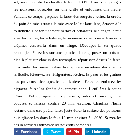
sel, poivre moulu. Préchauffez le four à
180°C
. Rincez et épongez
les poivrons, posez-les sur une grille et enfournez une heure.
Pendant ce temps, préparez la farce des rougets : retirez la croûte
du pain de mie, arrosez la mie avec le lait bouillant, écrasez à la
fourchette. Hachez finement herbes et échalotes. Mélangez la mie
avec les herbes, les échalotes, le parmesan, sel et poivre. Rincez la
crépine, essorez-la dans un linge. Découpez-la en quatre
rectangles. Posez-les sur une grande planche, posez un poisson
bien à plat sur chacun des rectangles, répartissez dessus la farce,
puis roulez les poissons dans la crépine et maintenez-les avec de
la ficelle. Réservez au réfrigérateur. Retirez la peau et les graines
des poivrons, découpez-les en lanières. Pelez et émincez les
oignons, faites-les fondre doucement dans 4 cuillères à soupe
d’huile d’olive, ajoutez les poivrons, salez et poivrez, puis
couvrez et laissez confire 20 min environ. Chauffez l’huile
restante dans une poêle, faites juste dorer la surface des poissons,
puis glissez-les dans le four 10 min environ à
180°C
. Servez-les
dès la sortie du four avec les poivrons compotés.
Facebook
Tweet
Pin
LinkedIn