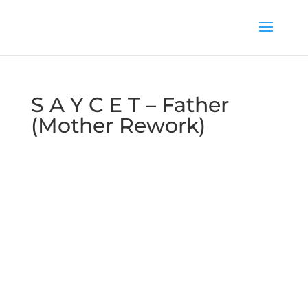
S A Y C E T – Father
(Mother Rework)