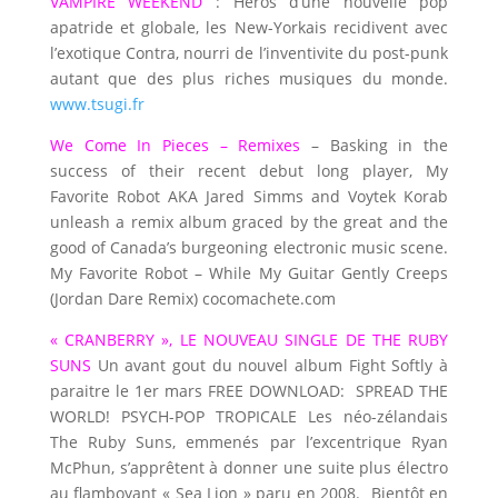
VAMPIRE WEEKEND
: Heros d’une nouvelle pop
apatride et globale, les New-Yorkais recidivent avec
l’exotique Contra, nourri de l’inventivite du post-punk
autant que des plus riches musiques du monde.
www.tsugi.fr
We Come In Pieces – Remixes
– Basking in the
success of their recent debut long player, My
Favorite Robot AKA Jared Simms and Voytek Korab
unleash a remix album graced by the great and the
good of Canada’s burgeoning electronic music scene.
My Favorite Robot – While My Guitar Gently Creeps
(Jordan Dare Remix) cocomachete.com
« CRANBERRY », LE NOUVEAU SINGLE DE THE RUBY
SUNS
Un avant gout du nouvel album Fight Softly à
paraitre le 1er mars FREE DOWNLOAD: SPREAD THE
WORLD! PSYCH-POP TROPICALE Les néo-zélandais
The Ruby Suns, emmenés par l’excentrique Ryan
McPhun, s’apprêtent à donner une suite plus électro
au flamboyant « Sea Lion » paru en 2008. Bientôt en