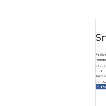
Sm
Réalis
commen
peut s
du can
surréa
patisse
Fa