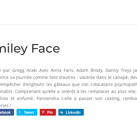
iley Face
é par Gregg Araki Avec Anna Faris, Adam Brody, Danny Trejo Ja
ce sa journée comme tant d’autres : vautrée dans le canapé, devant
’empêcher d’engloutir les gâteaux que son colocataire psychopathe
nabis. Comprenant qu’elle a intérêt à les remplacer au plus vite
liste et enfumé. Parviendra t-elle à passer son casting, remb
ries !
cebook
Tweet
Pin
LinkedIn