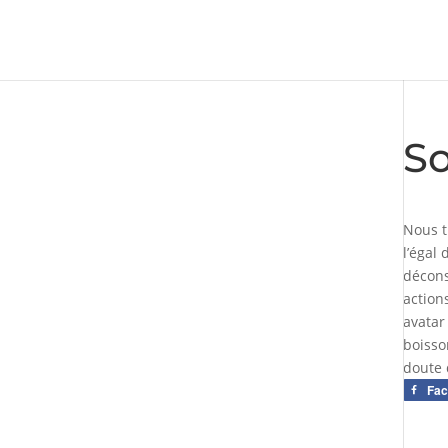
So
Nous t
l’égal
décons
action
avatar
boisso
doute 
Fa