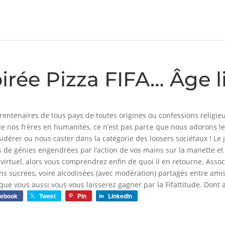
irée Pizza FIFA… Âge l
rentenaires de tous pays de toutes origines ou confessions religie
 de nos frères en humanités, ce n’est pas parce que nous adorons les
idérer ou nous caster dans la catégorie des loosers sociétaux ! Le 
s de génies engendrées par l’action de vos mains sur la manette et t
 virtuel, alors vous comprendrez enfin de quoi il en retourne. Assoc
ns sucrées, voire alcoolisées (avec modération) partagés entre amis
que vous aussi vous vous laisserez gagner par la Fifattitude. Dont 
cebook
Tweet
Pin
LinkedIn