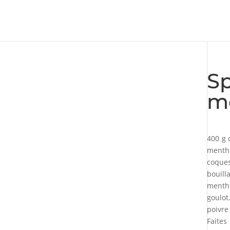
Sp
m
400 g 
menthe
coques
bouill
menthe
goulot
poivre
Faites