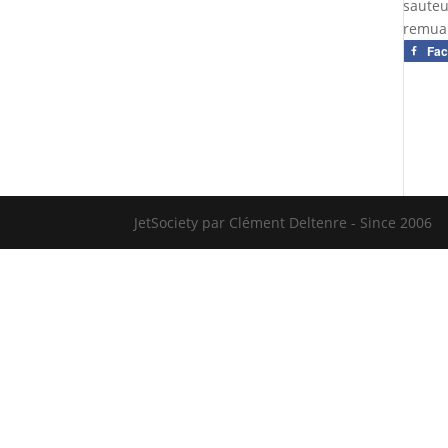
sauteu
remuan
Fa
JetSociety par Clément Deltenre - Since 2006