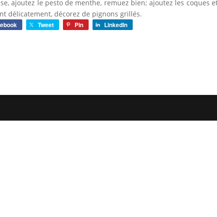
se, ajoutez le pesto de menthe, remuez bien; ajoutez les coques et
t délicatement, décorez de pignons grillés.
cebook
Tweet
Pin
LinkedIn