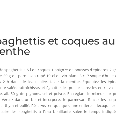
aghettis et coques au
enthe
de spaghettis 1.5 l de coques 1 poign?e de pousses d’épinards 2 go
 60 g de parmesan rapé 10 cl de vin blanc 6 c. ? soupe d’huile d
 2 h dans de l’eau salée. Lavez la menthe. Equeutez les épina
ante salée, rafraîchissez et égouttez-les puis essorez-les entre vo
, ail, 50 g de pignons, sel et poivre. En réglant le mixeur sur pe
. Versez dans un bol et incorporez le parmesan. Rincez les coques
 et thym effeuillé. Réservez-en quelques-une entières, décoquillez l
 cuire les spaghettis à l’eau bouillante salée le temps indiqu