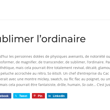
blimer l’ordinaire
d’hui les personnes dotées de physiques avenants, de notoriété ou
nsformer, de magnifier, de transcender, de sublimer, l’ordinaire. P
thétique, mais cela pourrait être totalement revival, décalé, glamo
 peluche accrochée au rétro, S
o kitsch
. Un chef d’entreprise du Cac
cherait avec une montre mickey, swatch, ou flic flac au poignet, ou 
 mais cela pourrait être fantaisiste, drôle, humain,
So cute
… C’est Ju
cebook
Tweet
Pin
LinkedIn