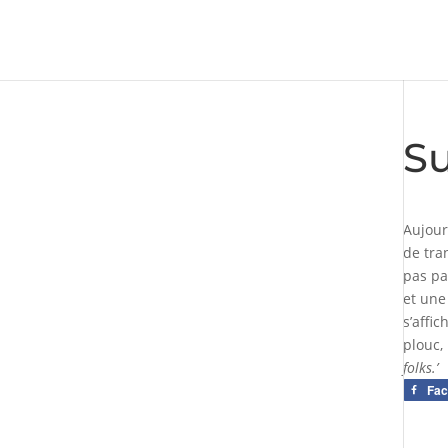
Su
Aujour
de tra
pas pa
et une
s’affi
plouc,
folks.’
Fa