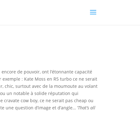
 encore de pouvoir, ont l’étonnante capacité
ar exemple : Kate Moss en R5 turbo ce ne serait
ur, chic, surtout avec de la moumoute au volant
 ou un notable à solide réputation qui
une cravate cow boy, ce ne serait pas cheap ou
ste une question d’image et d’angle… ‘
That’s all