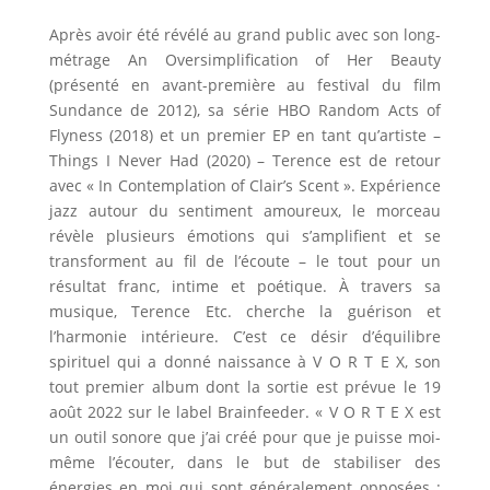
Après avoir été révélé au grand public avec son long-
métrage An Oversimplification of Her Beauty
(présenté en avant-première au festival du film
Sundance de 2012), sa série HBO Random Acts of
Flyness (2018) et un premier EP en tant qu’artiste –
Things I Never Had (2020) – Terence est de retour
avec « In Contemplation of Clair’s Scent ». Expérience
jazz autour du sentiment amoureux, le morceau
révèle plusieurs émotions qui s’amplifient et se
transforment au fil de l’écoute – le tout pour un
résultat franc, intime et poétique. À travers sa
musique, Terence Etc. cherche la guérison et
l’harmonie intérieure. C’est ce désir d’équilibre
spirituel qui a donné naissance à V O R T E X, son
tout premier album dont la sortie est prévue le 19
août 2022 sur le label Brainfeeder. « V O R T E X est
un outil sonore que j’ai créé pour que je puisse moi-
même l’écouter, dans le but de stabiliser des
énergies en moi qui sont généralement opposées :